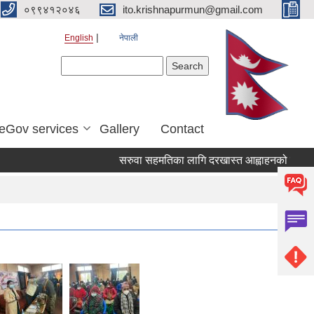
०९९४१२०४६
ito.krishnapurmun@gmail.com
English
नेपाली
Search form
Search
eGov services
Gallery
Contact
सरुवा सहमतिका लागि दरखास्त आह्वाहनको सुचना