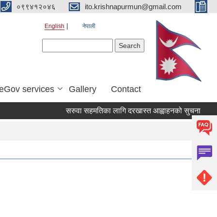
०९९४१२०४६
ito.krishnapurmun@gmail.com
English
नेपाली
Search form
Search
eGov services
Gallery
Contact
सरुवा सहमतिका लागि दरखास्त आह्वाहनको सुचना
व