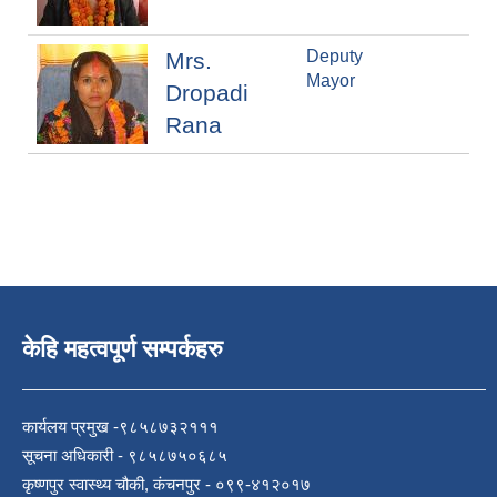
Deputy
Mrs.
Mayor
Dropadi
Rana
केहि महत्वपूर्ण सम्पर्कहरु
कार्यलय प्रमुख -९८५८७३२१११
सूचना अधिकारी - ९८५८७५०६८५
कृष्णपुर स्वास्थ्य चौकी, कंचनपुर - ०९९-४१२०१७