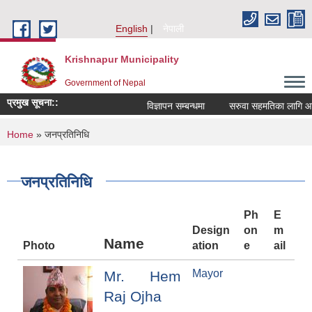
Skip to main content
English
नेपाली
Krishnapur Municipality
Government of Nepal
प्रमुख सूचना::
विज्ञापन सम्बन्धमा
सरुवा सहमतिका लागि आवे
You are here
Home
» जनप्रतिनिधि
जनप्रतिनिधि
Ph
E
Design
on
m
Name
Photo
ation
e
ail
Mayor
Mr. Hem
Raj Ojha