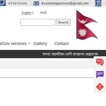
०९९४१२०४६
ito.krishnapurmun@gmail.com
English
नेपाली
Search form
Search
eGov services
Gallery
Contact
सरुवा सहमतिका लागि दरखास्त आह्वाहनको सुचना