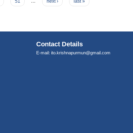
51
…
next ›
last »
Contact Details
E-mail:
ito.krishnapurmun@gmail.com