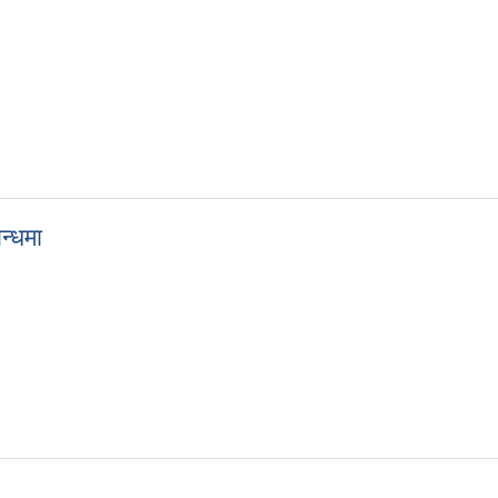
तेस्रो पटक प्रकाशित सूचना
न्धमा
म्बन्धमा