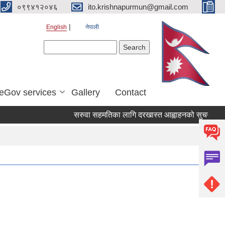
०९९४१२०४६
ito.krishnapurmun@gmail.com
English
नेपाली
Search form
Search
eGov services
Gallery
Contact
सरुवा सहमतिका लागि दरखास्त आह्वाहनको सुचना
व