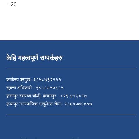
-20
केहि महत्वपूर्ण सम्पर्कहरु
कार्यलय प्रमुख -९८५८७३२१११
सूचना अधिकारी - ९८५८७५०६८५
कृष्णपुर स्वास्थ्य चौकी, कंचनपुर - ०९९-४१२०१७
कृष्णपुर नगरपालिका एम्बुलेन्स सेवा - ९८६५५७६००७