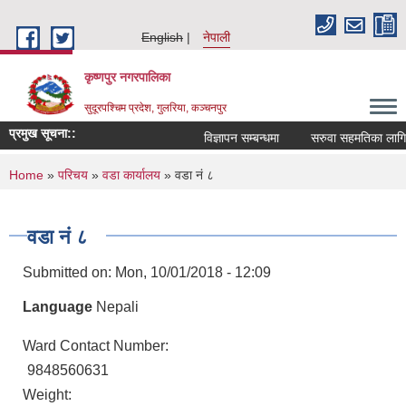
Skip to main content
English
नेपाली
कृष्णपुर नगरपालिका
सुदूरपश्चिम प्रदेश, गुलरिया, कञ्चनपुर
प्रमुख सूचना::
विज्ञापन सम्बन्धमा
सरुवा सहमतिका लागि आ
You are here
Home
»
परिचय
»
वडा कार्यालय
» वडा नं ८
वडा नं ८
Submitted on:
Mon, 10/01/2018 - 12:09
Language
Nepali
Ward Contact Number:
9848560631
Weight: