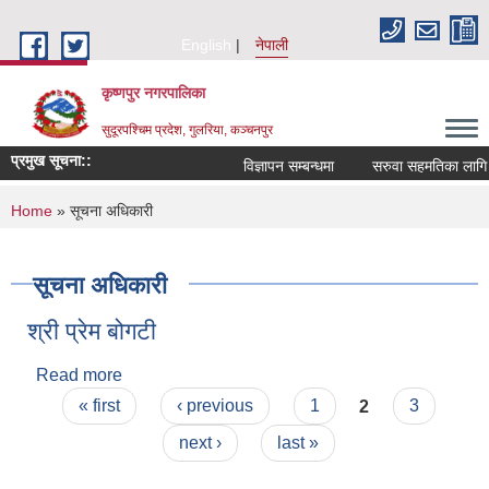
Skip to main content
English
नेपाली
कृष्णपुर नगरपालिका
सुदूरपश्चिम प्रदेश, गुलरिया, कञ्चनपुर
प्रमुख सूचना::
विज्ञापन सम्बन्धमा
सरुवा सहमतिका लागि आ
You are here
Home
» सूचना अधिकारी
सूचना अधिकारी
श्री प्रेम बोगटी
Read more
about श्री प्रेम बोगटी
Pages
« first
‹ previous
1
2
3
next ›
last »