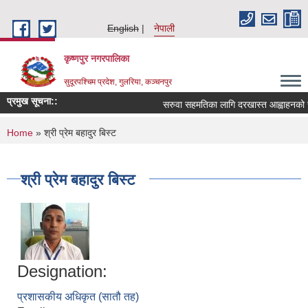
Skip to main content
English
नेपाली
कृष्णपुर नगरपालिका
सुदूरपश्चिम प्रदेश, गुलरिया, कञ्चनपुर
प्रमुख सूचना::
सरुवा सहमतिका लागि दरखास्त आह्वाहनको 
You are here
Home
» श्री प्रेम बहादुर बिस्ट
श्री प्रेम बहादुर बिस्ट
Designation:
प्रशासकीय अधिकृत (सातौ तह)