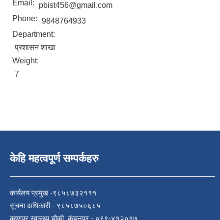
Email:
pbist456@gmail.com
Phone:
9848764933
Department:
प्रशासन शाखा
Weight:
7
केहि महत्वपूर्ण सम्पर्कहरु
कार्यलय प्रमुख -९८५८७३२१११
सूचना अधिकारी - ९८५८७५०६८५
कृष्णपुर स्वास्थ्य चौकी, कंचनपुर - ०९९-४१२०१७