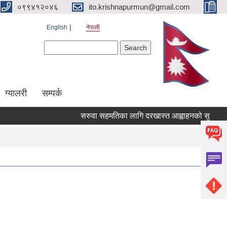
०९९४१२०४६
ito.krishnapurmun@gmail.com
English
नेपाली
Search form
Search
ग्यालरी
सम्पर्क
सरुवा सहमतिका लागि दरखास्त आह्वाहनको सुचना